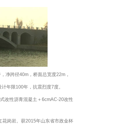
净跨径40m，桥面总宽度22m，
设计年限100年，抗震烈度7度。
粒式改性沥青混凝土＋6cmAC-20改性
花岗岩。获2015年
山东省市政金杯