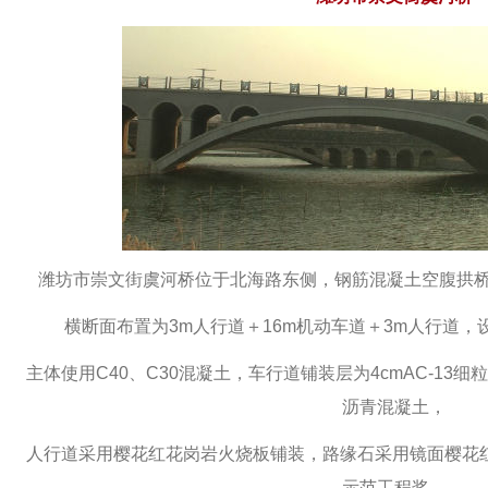
潍坊市崇文街虞河桥位于北海路东侧，钢筋混凝土空腹拱桥，
横断面布置为3m人行道＋16m机动车道＋3m人行道，
主体使用C40、C30混凝土，车行道铺装层为4cmAC-13细
沥青混凝土，
人行道采用樱花红花岗岩火烧板铺装，路缘石采用镜面樱花红
示范
工程奖。