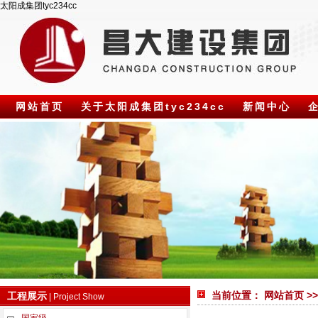
太阳成集团tyc234cc
网站首页
关于太阳成集团tyc234cc
新闻中心
联系太阳成集团tyc234cc
当前位置：
网站首页
>
工程展示
| Project Show
国家级