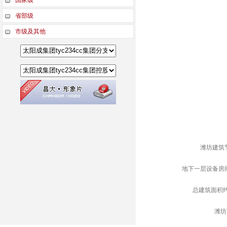
省部级
市级及其他
潍坊建筑
地下一层设备房间
总建筑面积
潍坊