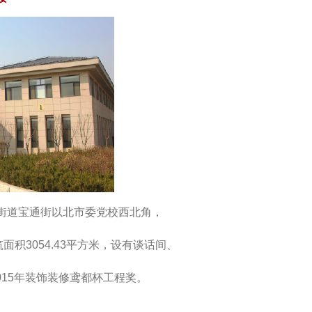
街道宝通街以北市委党校西北角，
3054.43平方米，设
有谈话间、
015年
装饰装修鸢都杯工程奖。