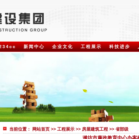
34cc
新闻中心
企业文化
工程展示
科技进步
当前位置：
网站首页
>>
工程展示
>>
房屋建筑工程
>>
省部级
潍坊市廉政教育中心办案