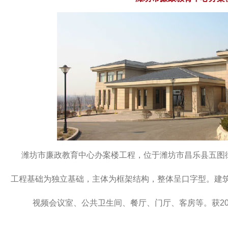
潍坊市廉政教育中心办案楼工程，位于潍坊市昌乐县五图
工程基础为独立基础，主体为框架结构，整体呈口字型。建筑面积
视频会议室、公共卫生间、
餐厅、门厅、客房等。
获2